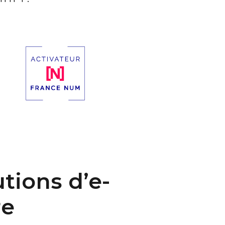
tions d’e-
re