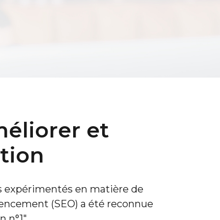
éliorer et
tion
s expérimentés en matière de
férencement (SEO) a été reconnue
n n°1″.