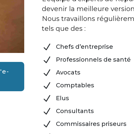
devenir la meilleure versi
Nous travaillons régulière
tels que des :
N
Chefs d’entreprise
N
Professionnels de santé
'e-
N
Avocats
N
Comptables
N
Elus
N
Consultants
N
Commissaires priseurs